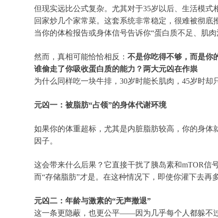
但现实远比公式复杂。尤其对于35岁以后、生活模
回家炒几个家常菜。这套系统非常稳定，很难被彻底
当你的体检报告或身体信号告诉你“蛋白质不足、肌肉
然而，真相可能恰恰相反：
不是你吃得不够，而是你的
谁偷走了你吸收蛋白质的能力
？两大元凶在作祟
为什么同样吃一块牛排，30岁时能长肌肉，45岁时
元凶一：被脂肪“占领”的身体代谢环境
如果你的体重超标，尤其是内脏脂肪较高，你的身体
因子。
这会带来什么后果？它直接干扰了胰岛素和mTOR信
而“存储脂肪”才是。在这种情况下，即使你灌下去再
元凶二：年龄与激素的“无声撤退”
这一条更隐蔽，也更公平——因为几乎每个人都躲不