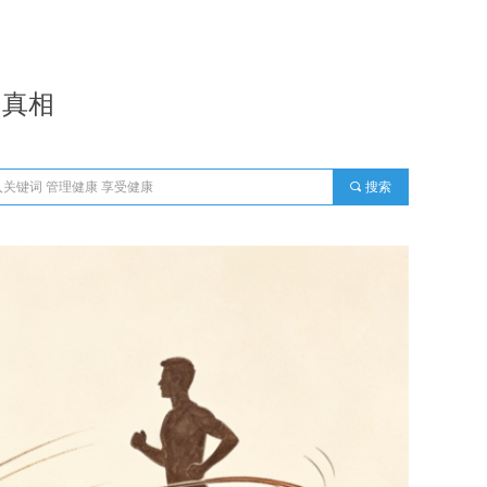
的真相
끠
搜索