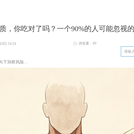
质，你吃对了吗？一个90%的人可能忽视
浏览量：
69
月8日
14:24
ꄘ
向下洞察风险…