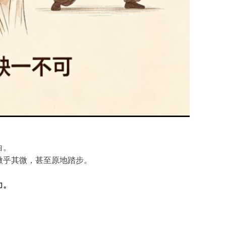
白。
微乎其微，甚至原地踏步。
力。