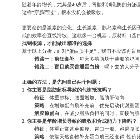
随着年龄增长，尤其是40岁后，胃酸和消化酶的分
这样“穿肠而过”，根本没机会被吸收。
更要命的是激素的变化。生长激素、胰岛素样生长因子
成的效率会直线滑坡。这就像一台机器，原材料（蛋
找到根源
，才能做出精准的选择
基于以上分析，面对“蛋白质不足”，我们不应该再盲
错路一：疯狂食补
。每天多啃两块干柴般的鸡胸
错路二：盲目购买普通蛋白粉
。喝下去的大分子
正确的方法，是先问自己两个问题：
1. 你主要是脂肪超标导致的代谢抵抗吗？
特征
：体重超标、腰围增加、脂肪肝倾向。
策略
：在增加蛋白质补充前，优先启动代谢重塑
解胶原蛋白
，在减少脂肪负担的同时，直接为肌
2. 你主要是年龄增长导致的吸收和合成能力下降吗？
特征
：体重正常甚至偏瘦、胃口一般、容易腹胀
策略
：依靠天然食物补充蛋白质已经变得“性价