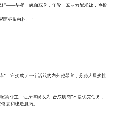
代码——早餐一碗面或粥，午餐一荤两素配米饭，晚餐
喝两杯蛋白粉。”
库”，它变成了一个活跃的内分泌器官，分泌大量炎性
喧宾夺主，让身体误以为“合成肌肉”不是优先任务，
来修复和建造肌肉。