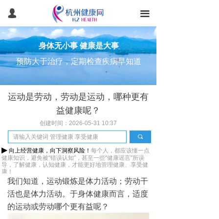
首页
넙
끀
健康常识
身体无小事 健康是大事
健康体检
预防大于治疗，定期检查疾病早知道
健康管理
运动是劳动，劳动是运动，哪种更有
医美抗衰
益健康呢？
医疗旅游
创建时间：
2026-05-31
10:37
끠
产品服务
▶
向上经营健康，向下洞察风险！
每个人，都应该懂一点
健康知识，避免被“错误认知”，甚至一些“健康谣言”所误
团检预约
导，
了解健康，认知健康，
才能更好地管理健康、享受健
康！
我们知道，运动锻炼是体力活动；劳动干
智能健康
活也是体力活动。于身体健康而言，适度
的运动或劳动哪个更有益呢？