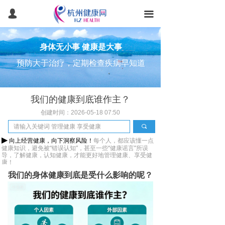
首页
넙
끀
健康常识
身体无小事 健康是大事
健康体检
预防大于治疗，定期检查疾病早知道
健康管理
我们的健康到底谁作主？
医美抗衰
创建时间：
2026-05-18
07:50
医疗旅游
끠
▶
向上经营健康，向下洞察风险！
每个人，都应该懂一点
产品服务
健康知识，避免被“错误认知”，甚至一些“健康谣言”所误
导，
了解健康，认知健康，
才能更好地管理健康、享受健
康！
团检预约
我们的身体健康到底是受什么影响的呢？
智能健康