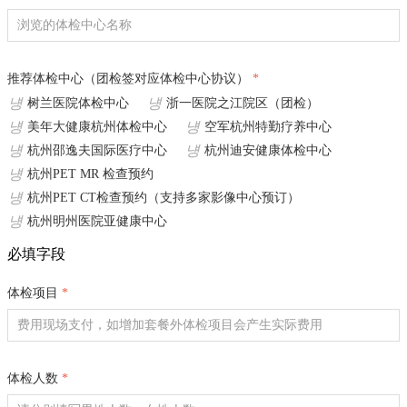
推荐体检中心（团检签对应体检中心协议）
*
地址
넁
넁
树兰医院体检中心
浙一医院之江院区（团检）
넁
넁
美年大健康杭州体检中心
空军杭州特勤疗养中心
体检套餐
넁
넁
杭州邵逸夫国际医疗中心
杭州迪安健康体检中心
넁
庆春院区地址：浙江杭州庆春东路3号
杭州PET MR 检查预约
넁
杭州PET CT检查预约（支持多家影像中心预订）
넁
杭州明州医院亚健康中心
下沙院区地址：浙江省杭州市经济技术开发区下沙路368号
必填字段
体检项目
*
体检人数
*