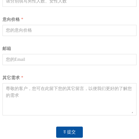
意向价格
*
邮箱
其它需求
*
01
怎样预约（下方有微信预约二维码）
据体检者需求分门诊体检、住院体检，设有不同的体检套
餐，均采用预约制，需提前约定体检时间和体检套餐，按
约定时间前一天，体检预约处会有短信提醒，对不予回复
ꁨ
提交
者体检名额就不再保留。预约体检及来院体检前，需务必