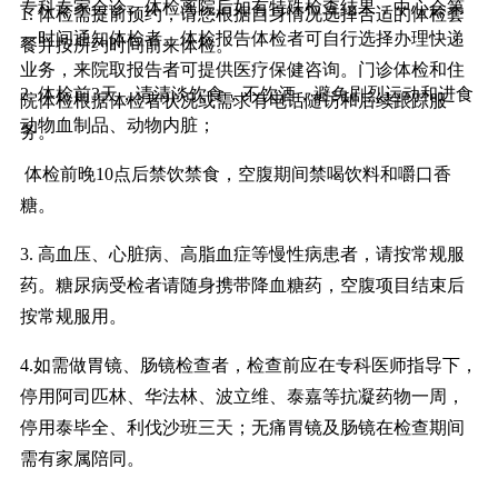
专科专家会诊。体检离院后如有特殊检查结果，中心会第
1. 体检需提前预约，请您根据自身情况选择合适的体检套
一时间通知体检者。体检报告体检者可自行选择办理快递
餐并按所约时间前来体检。
业务，来院取报告者可提供医疗保健咨询。门诊体检和住
2. 体检前3天，请清淡饮食，不饮酒，避免剧烈运动和进食
院体检根据体检者状况或需求有电话随访和后续跟踪服
动物血制品、动物内脏；
务。
体检前晚10点后禁饮禁食，空腹期间禁喝饮料和嚼口香
糖。
3. 高血压、心脏病、高脂血症等慢性病患者，请按常规服
药。糖尿病受检者请随身携带降血糖药，空腹项目结束后
按常规服用。
4.如需做胃镜、肠镜检查者，检查前应在专科医师指导下，
停用阿司匹林、华法林、波立维、泰嘉等抗凝药物一周，
停用泰毕全、利伐沙班三天；无痛胃镜及肠镜在检查期间
需有家属陪同。