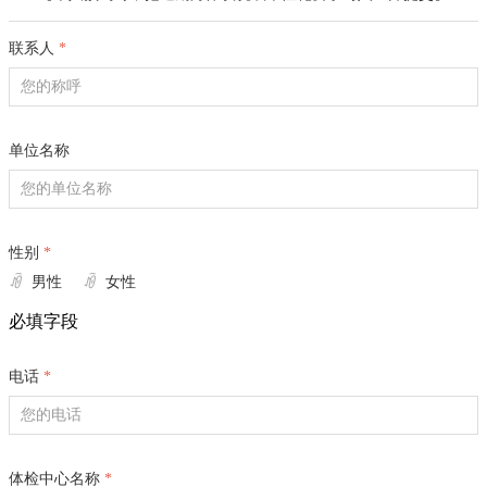
医
美
联系人
*
抗
衰
医
疗
旅
单位名称
游
产
品
服
性别
*
务
团
ꀐ
ꀐ
男性
女性
检
必填字段
预
简介
约
智
电话
*
能
健
康
体检中心名称
*