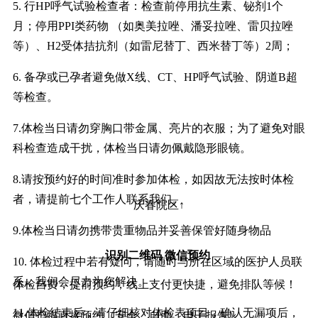
5. 行HP呼气试验检查者：检查前停用抗生素、铋剂1个
月；停用PPI类药物 （如奥美拉唑、潘妥拉唑、雷贝拉唑
等）、H2受体拮抗剂（如雷尼替丁、西米替丁等）2周；
6. 备孕或已孕者避免做X线、CT、HP呼气试验、阴道B超
等检查。
7.体检当日请勿穿胸口带金属、亮片的衣服；为了避免对眼
科检查造成干扰，体检当日请勿佩戴隐形眼镜。
8.请按预约好的时间准时参加体检，如因故无法按时体检
者，请提前七个工作人联系我们。
庆春院区↑
9.体检当日请勿携带贵重物品并妥善保管好随身物品
识别二维码 微信预约
10. 体检过程中若有疑问，请随时与所在区域的医护人员联
系，我们会尽力为您解决。
体检自费，提前预约，线上支付更快捷，避免排队等候！
11.体检结束后，请仔细核对体检表项目，确认无漏项后，
微信扫描直接预约（安全、自助、电子报告）