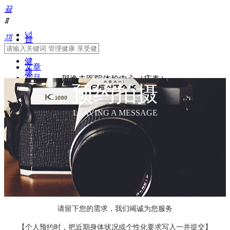
끀
ꁲ
넙
끠
首
页
健
文章
康
产品
邵逸夫医院体检中心（庆春）
常
预约拍摄
识
健
LEAVING A MESSAGE
康
体
检
体
检
常
识
健
康
请留下您的需求，我们竭诚为您服务
管
理
【个人预约时，把近期身体状况或个性化要求写入一并提交】