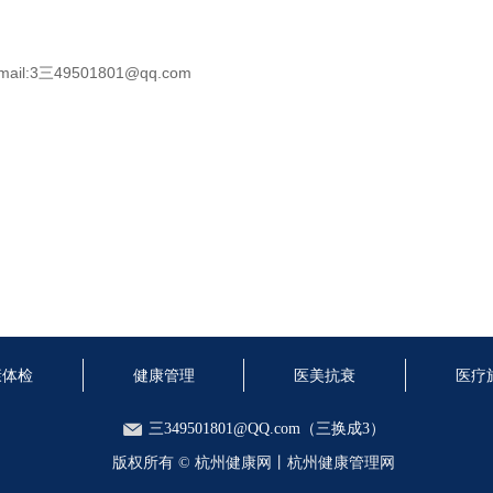
三49501801@qq.com
康体检
健康管理
医美抗衰
医疗
三349501801@QQ.com（三换成3）
版权所有 ©
杭州健康网丨杭州健康管理网