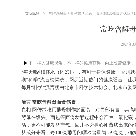
首页标题
ꄲ
常吃含酵母面食伤胃？流言！每天8杯水健康才达标？
常吃含酵母
2024年3
▶
不一样的健康视角，不一样的健康获得！向上经营健康，
“每天喝够8杯水（约2升），有利于身体健康，否则
期“科学”流言榜揭晓，网罗近期热门的健康谣言，让
每月“科学”流言榜由北京市科学技术协会、北京市委
流言 常吃含酵母面食伤胃
真相 网传常吃用酵母制作的面食，对胃部有害，其
酵母在馒头、面包等面食发酵过程中会产生二氧化碳，
活，更不可能发酵产气。因此不必担心刚蒸烤出来的
从成分来看，每100克酵母的嘌呤含量为559毫克，