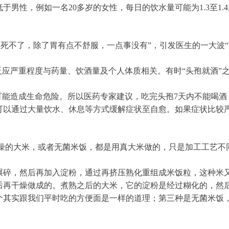
男性，例如一名20多岁的女性，每日的饮水量可能为1.3至1.
本死不了，除了胃有点不舒服，一点事没有”，引发医生的一大波
反应严重程度与药量、饮酒量及个人体质相关。有时“头孢就酒”
可能造成生命危险。所以医药专家建议，吃完头孢7天内不能喝
可以通过大量饮水、休息等方式缓解症状至自愈。如果症状比较
干燥的大米，或者无菌米饭，都是用真大米做的，只是加工工艺不
碾碎，然后再加入淀粉，通过再挤压熟化重组成米饭粒，这种米
后再干燥做成的。煮熟之后的大米，它的淀粉是经过糊化的，然
个其实跟我们平时吃的方便面是一样的道理；第三种是无菌米饭
。