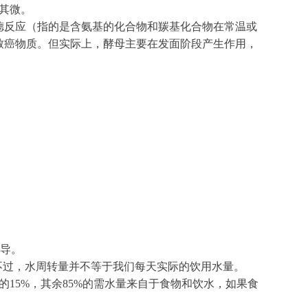
乎其微。
德反应（指的是含氨基的化合物和羰基化合物在常温或
致癌物质。但实际上，酵母主要在发面阶段产生作用，
指导。
不过，水周转量并不等于我们每天实际的饮用水量。
的15%，其余85%的需水量来自于食物和饮水，如果食