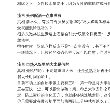
相比之下，女性饮水量要小，因为女性的非脂肪成分低于
流言 头孢配酒一点事没有
真相 前不久，有脱口秀演员发微博称“吃头孢喝酒根
受就能混淆视听的？
很多头孢类抗生素遇上酒精会引发“双硫仑样反应”，
丝侥幸。
很多时候，双硫仑样反应不是“一点事没有”，甚至有
一般情况下，比较轻的双硫仑样反应可以自愈，同时
流言 自热米饭里的大米是假的
真相 先说结论：不论是重组大米，还是煮熟之后再
省去长时间的加工。
目前市场上的自热米饭主要有三种：第一种是将大米
度会更快一些，可以很快做熟；第二种是大米煮熟之
定，防止淀粉的老化回升，也就能够快速地煮熟，这
你只需要放在微波炉里面加热两到三分钟就可以吃了