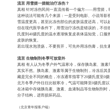
流言 用雪搓一搓能治疗冻伤？
真相 针对冻伤民间一直流传着一个偏方——用雪搓，
这种说法可能有几个来源：一是受到电影、小说等影
雪温度更高，甚至比冻伤部位的皮肤温度还高，可以
但在现代医学条件下，用雪治疗冻伤是错误的，不但
氏度到40摄氏度的温水逐渐恢复皮表体温知觉，口
皮肤的恢复。
若出现水泡溃疡，不要剪开，可先外用冻伤膏，抗生
流言 生物制剂冬季可放室外
真相 有人认为冬季户外气温寒冷，保存胰岛素、激
其实不然。胰岛素、激素等属于生物制剂，冷冻后其
藏是完全不同的概念，冷冻通常指零下20摄氏度至0
北方冬季户外往往比较寒冷，气温可能降至0摄氏度以
在冰箱中存储胰岛素、激素、血液制品等生物制剂时
分子结构，进而损坏药品。
（北京青年报客户端）