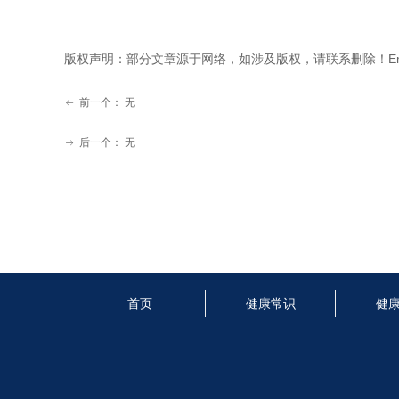
版权声明：部分文章源于网络，如涉及版权，请联系删除！Email:3
前一个：
无
ꂃ
后一个：
无
ꁹ
首页
健康常识
健