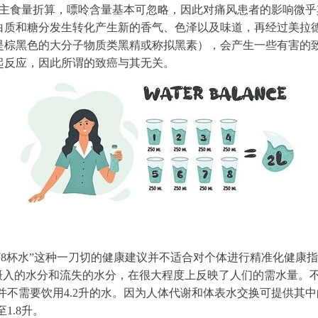
0克主食量折算，嘌呤含量基本可忽略，因此对痛风患者的影响微
白质和糖分发生转化产生新的香气、色泽以及味道，再经过美拉
是棕黑色的大分子物质类黑精或称拟黑素），会产生一些有害的
起反应，因此所谓的致癌与其无关。
“8杯水”这种一刀切的健康建议并不适合对个体进行精准化健康
们摄入的水分和流失的水分，在很大程度上反映了人们的需水量。
但并不需要饮用4.2升的水。因为人体代谢和体表水交换可提供其中
1.8升。