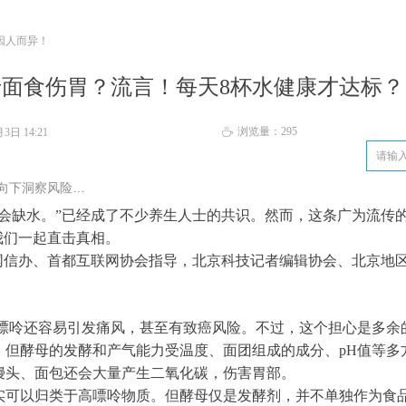
因人而异！
面食伤胃？流言！每天8杯水健康才达标
浏览量：
295
月3日
14:21
ꄘ
向下洞察风险…
就会缺水。”已经成了不少养生人士的共识。然而，这条广为流传
我们一起直击真相。
网信办、首都互联网协会指导，北京科技记者编辑协会、北京地
高嘌呤还容易引发痛风，甚至有致癌风险。不过，这个担心是多余
但酵母的发酵和产气能力受温度、面团组成的成分、pH值等多
馒头、面包还会大量产生二氧化碳，伤害胃部。
确实可以归类于高嘌呤物质。但酵母仅是发酵剂，并不单独作为食品