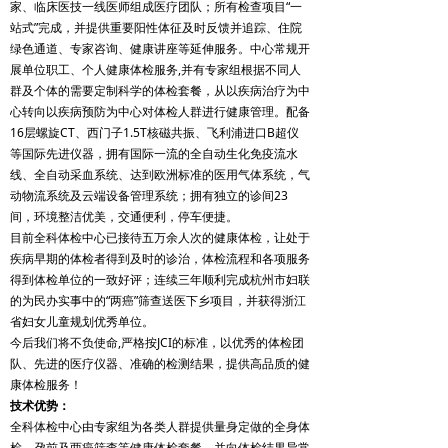
家、临床医技一线医师组成医疗团队；所有检查项目“一
站式”完成，并提供重要阳性体征及时反馈并追踪、住院
绿色通道、专家咨询、健康讲座等延伸服务。中心常规开
展单位职工、个人健康体检服务,并有专家组根据不同人
群及个体的需要定制科学的体检套餐，从以疾病治疗为中
心转向以疾病预防为中心对体检人群进行健康管理。配备
16层螺旋CT、西门子1.5T核磁共振、飞利浦进口B超仪
等国际先进仪器，拥有国际一流的全自动生化免疫流水
线、全自动采血系统、达到欧洲标准的医用气体系统，气
动物流系统及云端设备管理系统；拥有独立的诊间23
间，环境整洁优美，交通便利，停车便捷。
目前全科体检中心已接待五万余人次的健康体检，让处于
疾病早期的体检者得到及时的诊治，体检流程和各项服务
得到体检单位的一致好评；连续三年顺利完成杭州市妇联
的为民办实事中的“两癌”筛查送医下乡项目，并获得浙江
省妇女儿童规划优秀单位。
今后我们将不负使命,严格按JCI的标准，以优秀的体检团
队、先进的医疗仪器、准确的检测结果，提供高品质的健
康体检服务！
技术优势：
全科体检中心由专家组为各类人群提供量身定做的全身体
检、孕前及两癌筛查等健康体检套餐，并向体检结果异常