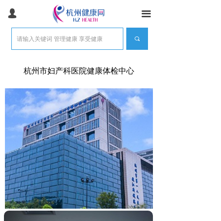
首页
넙
끀
健康常识
끠
健康体检
杭州市妇产科医院健康体检中心
体检常识
健康管理
医美抗衰
医疗旅游
产品服务
团检预约
智能健康