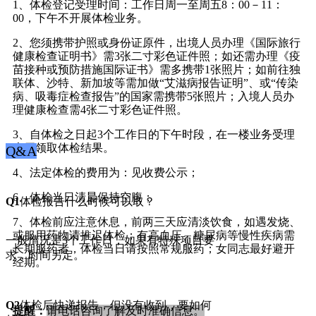
1、体检登记受理时间：工作日周一至周五8：00－11：
00，下午不开展体检业务。
2、您须携带护照或身份证原件，出境人员办理《国际旅行
健康检查证明书》需3张二寸彩色证件照；如还需办理《疫
苗接种或预防措施国际证书》需多携带1张照片；如前往独
联体、沙特、新加坡等需加做“艾滋病报告证明”、或“传染
病、吸毒症检查报告”的国家需携带5张照片；入境人员办
理健康检查需4张二寸彩色证件照。
3、自体检之日起3个工作日的下午时段，在一楼业务受理
大厅领取体检结果。
Q&A
4、法定体检的费用为：见收费公示；
6、体检当日清晨保持空腹；
Q1
体检报告什么时候可以取？
7、体检前应注意休息，前两三天应清淡饮食，如遇发烧、
或服用药物请推迟体检；有高血压、糖尿病等慢性疾病需
一般情况是3个工作日，如果有特殊项目要
长期服药者，体检当日请按照常规服药；女同志最好避开
求，时间另定。
经期。
Q2
体检后快递报告，但没有收到，要如何
提醒：
请电话咨询了解及时准确信息。