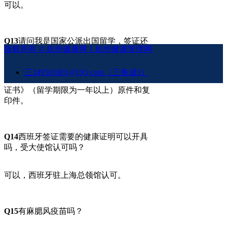
可以。
Q13
请问我是国家公派出国留学，签证还
版权所有 ©
杭州健康网丨杭州健康管理网
没有办理可以先不带吗？
三349501801@QQ.com（三换成3）
需携带《国家留学基金资助出国留学资格
证书》（留学期限为一年以上）原件和复
印件。
Q14
西班牙签证需要的健康证明可以开具
吗，受大使馆认可吗？
可以，西班牙驻上海总领馆认可。
Q15
有麻腮风疫苗吗？