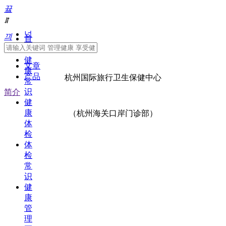
끀
ꁲ
넙
끠
首
页
健
文章
康
产品
杭州国际旅行卫生保健中心
常
识
简介
健
康
（杭州海关口岸门诊部）
体
检
体
检
常
识
健
康
管
理