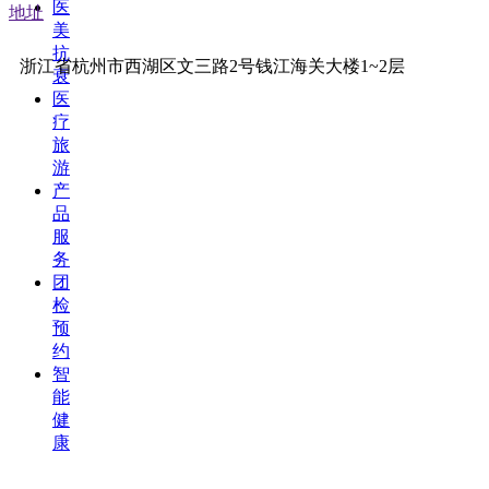
医
地址
美
抗
浙江省杭州市西湖区文三路2号钱江海关大楼1~2层
衰
医
疗
旅
游
产
品
服
务
团
检
预
约
智
能
健
康