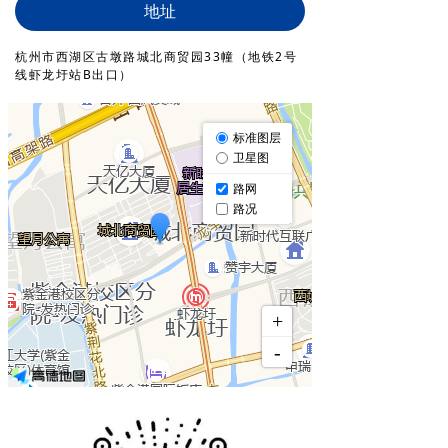
地址
杭州市西湖区古墩路城北商贸园33幢（地铁2号
线虾龙圩站B出口）