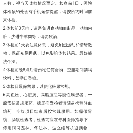
人数，视当天体检情况而定。检查前1日，医院
体检预约处会有手机短信提醒，请按所约时间前
来体检。
2.体检前3天内，请避免进食动物血制品、动物内
脏，少进牛羊肉等，请勿饮酒。
3.体检前1天要注意休息，避免剧烈运动和情绪激
动，保证充足睡眠，以免影响体检结果。最好能
洗个澡。
4.体检前晚8点后请勿吃任何食物；空腹期间禁喝
饮料，禁嚼口香糖。
5.体检日晨保留尿，以便化验尿常规。
6.高血压、心脏病、高脂血症等慢性病患者，一
般需按常规服药。糖尿病受检者请随身携带降血
糖药，空腹项目结束后按常规服用。如需做胃
镜、肠镜检查者，检查前应在专科医师指导下，
停用阿司匹林、华法林、波立维等抗凝药物一