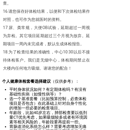
查。
16.请您保存好体检结果，以便和下次体检结果作
对照，也可作为您就医时的资料。
17.尿、粪常规，大便OB试验，延期超过一周视
为弃检。其它项目延期超过三个月视为放弃。延
期项目一周内未完成者，默认生成体检报告。
18.为了检查结果的准确性，中心10:30以后不接
待体检客户。我们是无烟中心，体检期间禁止在
大楼内任何地方吸烟。谢谢您的配合！
个人健康体检套餐选择建议
（仅供参考）：
平时身体状况如何？有定期体检吗？有没有
基础性疾病（如慢性病等）？
选一个基准套餐（比如预算控制，必查体检
项目是否包含）在此基础上针对自身个性化
的增加一些必要的检查项目。
年龄段，比如40岁左右，肺部检查要以低剂
量CT优先考虑，如果吸烟较多或者有环境因
素等相关风险的，年龄段要再提前一些。
胃肠道消化系统怎么样？需要考虑增加无痛