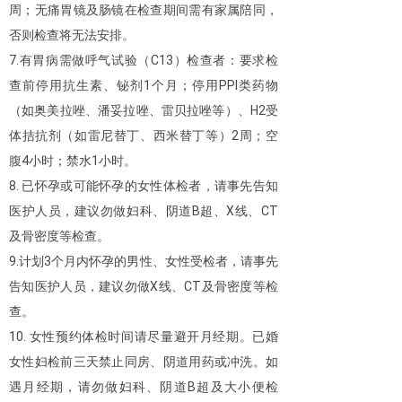
周；无痛胃镜及肠镜在检查期间需有家属陪同，
否则检查将无法安排。
7.有胃病需做呼气试验（C13）检查者：要求检
查前停用抗生素、铋剂1个月；停用PPI类药物
（如奥美拉唑、潘妥拉唑、雷贝拉唑等）、H2受
体拮抗剂（如雷尼替丁、西米替丁等）2周；空
腹4小时；禁水1小时。
8. 已怀孕或可能怀孕的女性体检者，请事先告知
医护人员，建议勿做妇科、阴道B超、X线、CT
及骨密度等检查。
9.计划3个月内怀孕的男性、女性受检者，请事先
告知医护人员，建议勿做X线、CT及骨密度等检
查。
10. 女性预约体检时间请尽量避开月经期。已婚
女性妇检前三天禁止同房、阴道用药或冲洗。如
遇月经期，请勿做妇科、阴道B超及大小便检