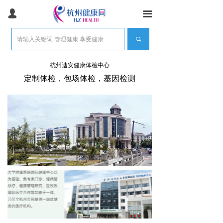
首页
넙
끀
健康常识
끠
健康体检
杭州迪安健康体检中心
体检常识
定制体检，包场体检，基因检测
健康管理
医美抗衰
医疗旅游
产品服务
团检预约
智能健康